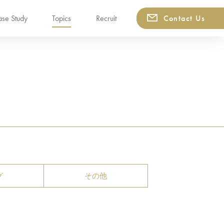
se Study
Topics
Recruit
Contact Us
グ
その他