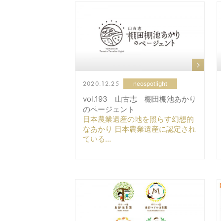
2020.12.25
neospotlight
vol.193 山古志 棚田棚池あかり
のページェント
日本農業遺産の地を照らす幻想的
なあかり 日本農業遺産に認定され
ている…