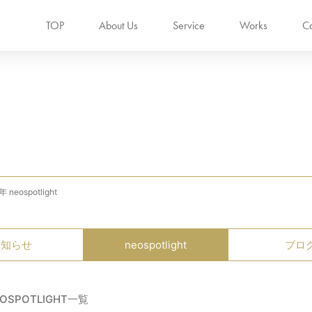
TOP
About Us
Service
Works
Ca
 neospotlight
お知らせ
neospotlight
ブロ
EOSPOTLIGHT一覧