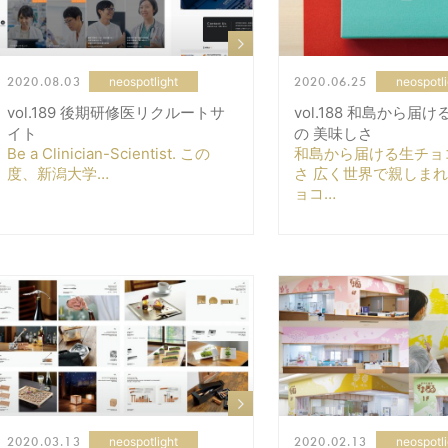
2020.08.03
2020.06.25
neospotlight
neospotli
vol.189 後期研修医リクルートサ
vol.188 和島から届
イト
の 美味しさ
Be a Clinician-Scientist. この
和島から届ける生チョ
度、新潟大学…
さ 広く世界で親しま
ョコ…
2020.03.13
2020.02.13
neospotlight
neospotli