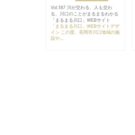
Vol.187 川が交わる、人も交わ
る、川口のことがまるまるわかる
「まるまる川口」WEBサイト
「まるまる川口」WEBサイトデザ
イン この度、長岡市川口地域の施
設や…
2020.01.01
お知らせ
おかげさまで30周年。
１９９０年７月に創業してからお
かげさまで今年30周年を迎えるこ