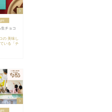
ght
ける生チョコ
コの 美味し
れている「チ
ght