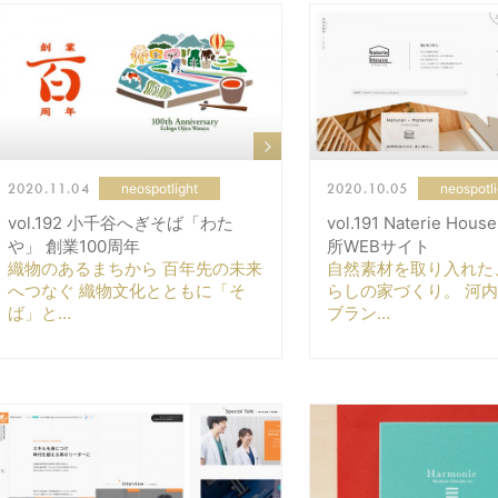
2020.11.04
2020.10.05
neospotlight
neospotli
vol.192 小千谷へぎそば「わた
vol.191 Naterie Ho
や」 創業100周年
所WEBサイト
織物のあるまちから 百年先の未来
自然素材を取り入れた
へつなぐ 織物文化とともに「そ
らしの家づくり。 河
ば」と…
ブラン…