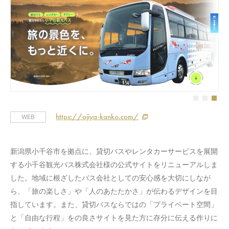
https://ojiya-kanko.com/
WEB
新潟県小千谷市を拠点に、貸切バスやレンタカーサービスを展開
する小千谷観光バス株式会社様の公式サイトをリニューアルしま
した。地域に根ざしたバス会社としての安心感を大切にしなが
ら、「旅の楽しさ」や「人のあたたかさ」が伝わるデザインを目
指しています。また、貸切バスならではの「プライベート空間」
と「自由な行程」をの良さサイトを見た方に存分に伝える作りに