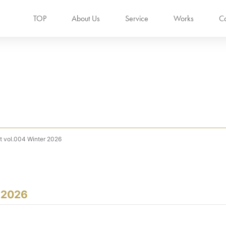
TOP
About Us
Service
Works
Ca
t vol.004 Winter 2026
r 2026