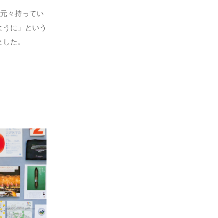
が元々持ってい
ように」という
ました。