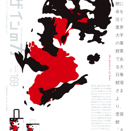
鯉に
命を
注ぐ
業界
大手
の養
鯉業
であ
る大
日養
鯉場
さま
よ
り、
受賞
鯉
「さ