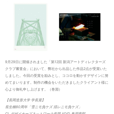
9月29日に開催されました「第12回 新潟アートディレクターズ
クラブ審査会」において、弊社から出品した作品2点が受賞いた
しました。今回の受賞を励みとし、ココロを動かすデザインに努
めてまいります。制作の機会をいただきましたクライアント様に
心より御礼申し上げます。（巻淵）
【長岡造形大学 学長賞】
長生橋80周年「雪ニモ負ケズ 揺レニモ負ケズ」
CL デザイナーズネットワーク長岡 AD/D 巻淵章郎