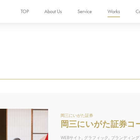
TOP
About Us
Service
Works
Ca
岡三にいがた証券
岡三にいがた証券コ
WEBサイト, グラフィック, ブランディング /