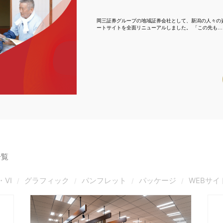
岡三証券グループの地域証券会社として、新潟の人々の
ートサイトを全面リニューアルしました。 「この先も…
一覧
・VI
グラフィック
パンフレット
パッケージ
WEBサイ