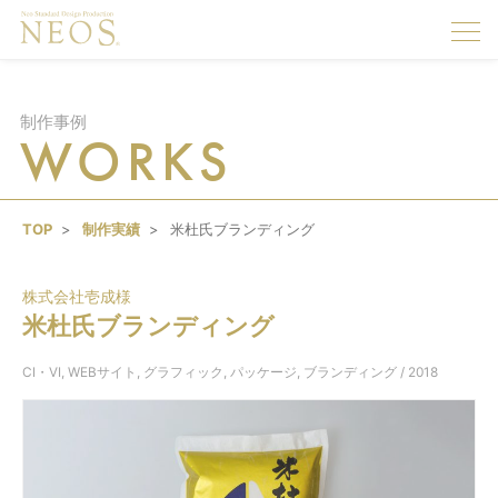
togg
navi
制作事例
WORKS
TOP
制作実績
米杜氏ブランディング
株式会社壱成様
米杜氏ブランディング
CI・VI
,
WEBサイト
,
グラフィック
,
パッケージ
,
ブランディング
/ 2018