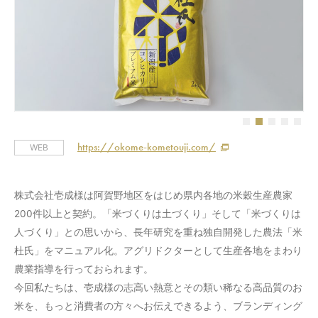
https://okome-kometouji.com/
WEB
株式会社壱成様は阿賀野地区をはじめ県内各地の米穀生産農家
200件以上と契約。「米づくりは土づくり」そして「米づくりは
人づくり」との思いから、長年研究を重ね独自開発した農法「米
杜氏」をマニュアル化。アグリドクターとして生産各地をまわり
農業指導を行っておられます。
今回私たちは、壱成様の志高い熱意とその類い稀なる高品質のお
米を、もっと消費者の方々へお伝えできるよう、ブランディング