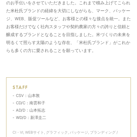
のお手伝いをさせていただきました。これまで積み上げてこられ
た米杜氏ブランドの経緯を大切にしながらも、マーク、パッケー
ジ、WEB、販促ツールなど、お客様との様々な接点を統一。また
お客様だけでなく社内スタッフや契約農家の方々の誇りと信頼と
醸成するブランドとなることを目指しました。米づくりの未来を
明るくて照らす太陽のような存在、「米杜氏ブランド」がこれか
らも多くの方に愛されることを願っています。
STAFF
CSV：山本敦
CD/C：南雲和子
AD/D：山本拓志
WD/D：新澤圭二
CI・VI
,
WEBサイト
,
グラフィック
,
パッケージ
,
ブランディング
/