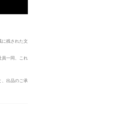
域に残された文
社員一同、これ
と、出品のご承